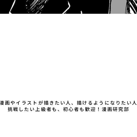
女子ソフトテニス部
陸上競技部
硬式野球部
書道
漫画研究部
ダンス部
美術部
演劇部
商業技術
eスポーツ部
マネーマネジメント部
広
漫画やイラストが描きたい人、描けるようになりたい
挑戦したい上級者も、初心者も歓迎！漫画研究部