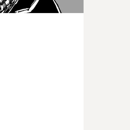
部
茶道部
華道部
部
インターアクトクラブ
報PR部
自然科学部
人