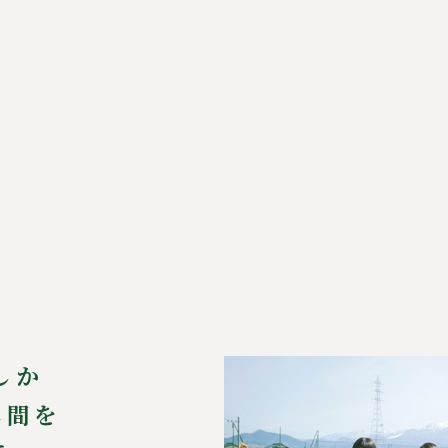
しか
年間を