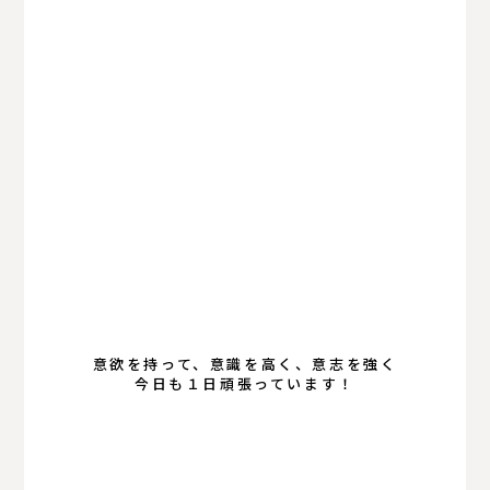
サッカー部
体操部
剣道部
卓球部
男子ソフトボール部
意欲を持って、意識を高く、意志を強く
今日も１日頑張っています！
女子ソフトボール部
女子バレーボール部
男子バスケットボール部