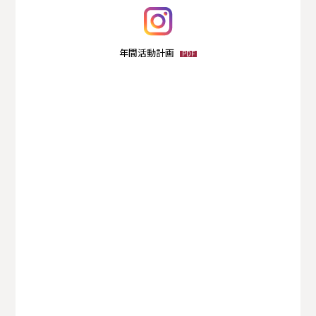
美術部
演劇部
商業技術部
インターアクトクラブ
図書部
年間活動計画
PDF
英会話部
eスポーツ部
マネーマネジメント部
広報PR部
自然科学部