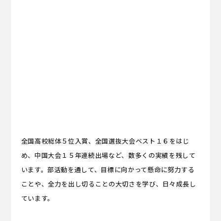
女子バスケットボール部
男子バトミントン部
女子バトミントン部
男子ソフトテニス部
女子ソフトテニス部
陸上競技部
硬式野球部
全国高校総体５位入賞、全国選抜大会ベスト１６をはじ
め、中国大会１５年連続出場など、数多くの実績を残して
書道部
茶道部
華道部
吹奏楽部
写真部
漫画研究部
ダンス部
います。部活動を通して、目標に向かって懸命に努力する
ことや、全力を出し切ることの大切さを学び、日々成長し
ています。