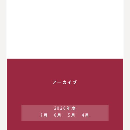
アーカイブ
2026年度
7月
6月
5月
4月