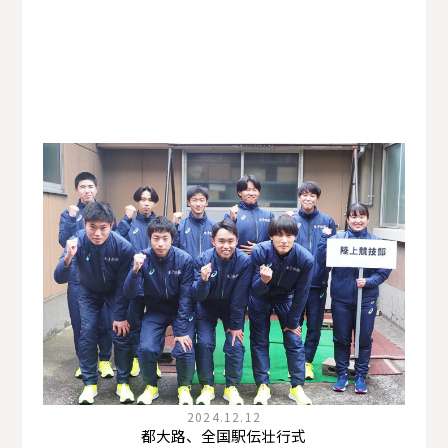
2024.12.12
都大路、全国駅伝壮行式