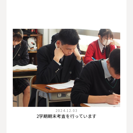
2024.12.03
2学期期末考査を行っています