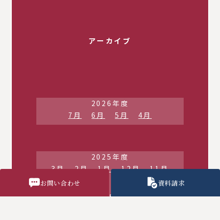
アーカイブ
2026年度
7月
6月
5月
4月
2025年度
3月
2月
1月
12月
11月
10月
9月
8月
7月
6月
5月
お問い合わせ
資料請求
4月