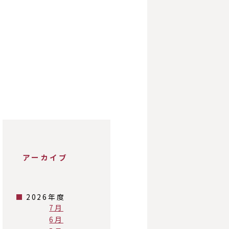
アーカイブ
2026年度
7月
6月