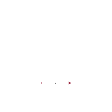
1
2
▶