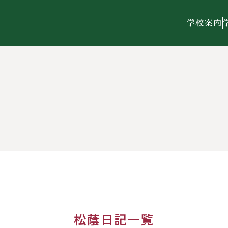
学校案内
松蔭日記一覧