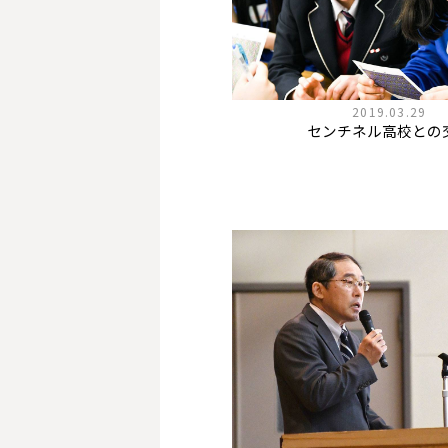
2019.03.29
センチネル高校との