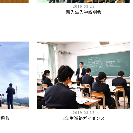
2019.03.22
式
新入生入学説明会
2019.03.15
ト撮影
1年生進路ガイダンス