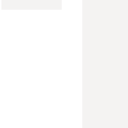
4月
6月
5月
4月