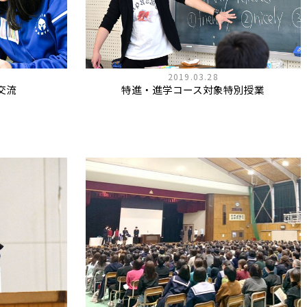
2019.03.28
交流
特進・進学コース対象特別授業