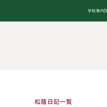
学校案内
松蔭日記一覧