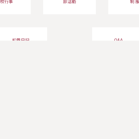
校行事
部活動
制 
松蔭日記
Q&A