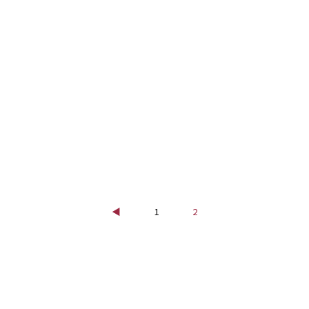
◀
1
2