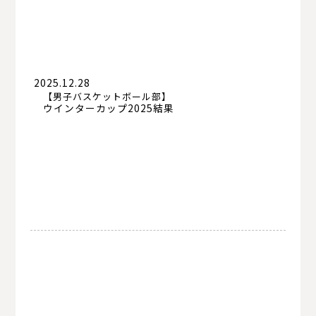
サッカー部
体操部
剣道部
卓球部
男子ソフトボール部
2025.12.28
【男子バスケットボール部】
ウインターカップ2025結果
女子ソフトボール部
女子バレーボール部
男子バスケットボール部
女子バスケットボール部
男子バトミントン部
女子バトミントン部
男子ソフトテニス部
女子ソフトテニス部
陸上競技部
硬式野球部