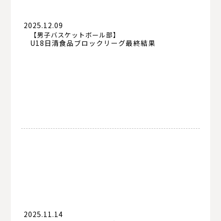
書道部
茶道部
華道部
吹奏楽部
写真部
漫画研究部
ダンス部
2025.12.09
【男子バスケットボール部】
U18日清食品ブロックリーグ最終結果
美術部
演劇部
商業技術部
インターアクトクラブ
図書部
英会話部
eスポーツ部
マネーマネジメント部
広報PR部
自然科学部
2025.11.14