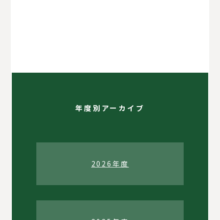
美術部
演劇部
商業技術部
インターアクトクラブ
図書部
英会話部
eスポーツ部
マネーマネジメント部
広報PR部
自然科学部
年度別アーカイブ
2026年度