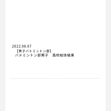
すべて
サッカー部
体操部
剣道部
卓球部
男子ソフトボール部
2022.06.07
【男子バトミントン部】
女子ソフトボール部
女子バレーボール部
男子バスケットボール部
バドミントン部男子 高校総体結果
女子バスケットボール部
男子バトミントン部
女子バトミントン部
男子ソフトテニス部
女子ソフトテニス部
陸上競技部
硬式野球部
書道部
茶道部
華道部
吹奏楽部
写真部
漫画研究部
ダンス部