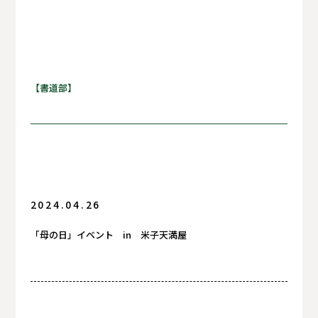
すべて
【書道部】
サッカー部
体操部
剣道部
卓球部
男子ソフトボール部
女子ソフトボール部
女子バレーボール部
男子バスケットボール部
2024.04.26
女子バスケットボール部
男子バトミントン部
女子バトミントン部
「母の日」イベント in 米子天満屋
男子ソフトテニス部
女子ソフトテニス部
陸上競技部
硬式野球部