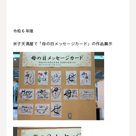
書道部
茶道部
華道部
吹奏楽部
写真部
漫画研究部
ダンス部
美術部
演劇部
商業技術部
インターアクトクラブ
図書部
令和６年度
米子天満屋で「母の日メッセージカード」の作品展示
英会話部
eスポーツ部
マネーマネジメント部
広報PR部
自然科学部