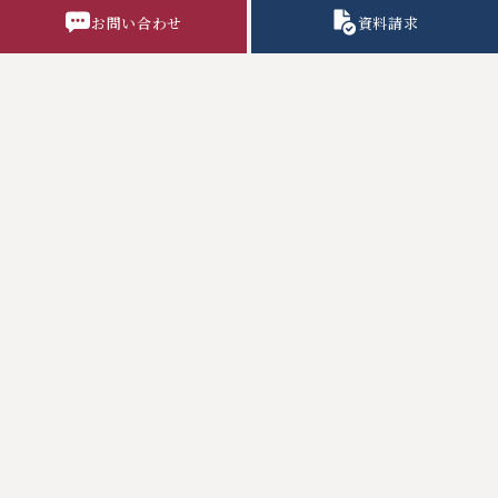
お問い合わせ
資料請求
学校行事
部活動
制 服
松蔭日記