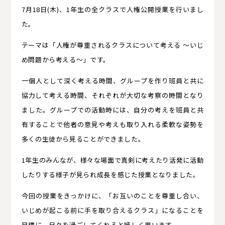
7
月
18
日(木)、1
年生の全クラスで人権公開授業を行いまし
た。
テーマは「人権が尊重されるクラスについて考える
～いじ
め問題から考える～」です。
一個人として深く考える時間、グループを作り班員と共に
協力して考える時間、それぞれが大切な考察の時間となり
ました。グループでの活動時には、自分の考えを班員と共
有することで他者の意見や考えも取り入れる柔軟な姿勢を
多くの生徒から見ることができました。
1年生のみんなが、様々な場面で真剣に考えたり活発に活動
したりする様子が見られ成長を感じた授業となりました。
今回の授業をきっかけに、「お互いのことを尊重し合い、
いじめが起こる前に手を取り合えるクラス」になることを
目標に、日々を過ごしてくれると嬉しく思います。