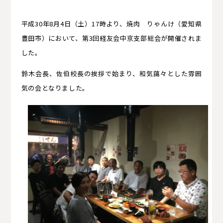
平成
30
年
8
月
4
日（土）
17
時より、焼肉 りゃんけ（愛知県
豊田市）において、第
3
回経友会中京支部総会が開催されま
した。
鈴木会長、佐伯校長の挨拶で始まり、和気藹々とした雰囲
気の会となりました。